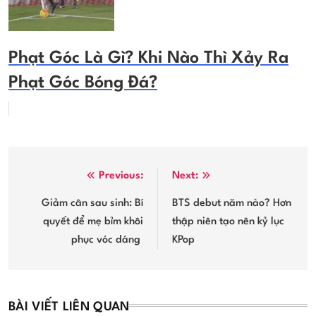
Phạt Góc Là Gì? Khi Nào Thì Xảy Ra
Phạt Góc Bóng Đá?
Điều
Previous:
Next:
hướng
Giảm cân sau sinh: Bí
BTS debut năm nào? Hơn
quyết để mẹ bỉm khôi
thập niên tạo nên kỷ lục
bài
phục vóc dáng
KPop
viết
BÀI VIẾT LIÊN QUAN