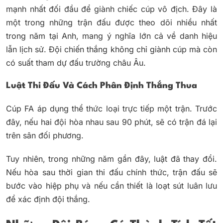
mạnh nhất đối đầu để giành chiếc cúp vô địch. Đây là
một trong những trận đấu được theo dõi nhiều nhất
trong năm tại Anh, mang ý nghĩa lớn cả về danh hiệu
lẫn lịch sử. Đội chiến thắng không chỉ giành cúp mà còn
có suất tham dự đấu trường châu Âu.
Luật Thi Đấu Và Cách Phân Định Thắng Thua
Cúp FA áp dụng thể thức loại trực tiếp một trận. Trước
đây, nếu hai đội hòa nhau sau 90 phút, sẽ có trận đá lại
trên sân đối phương.
Tuy nhiên, trong những năm gần đây, luật đã thay đổi.
Nếu hòa sau thời gian thi đấu chính thức, trận đấu sẽ
bước vào hiệp phụ và nếu cần thiết là loạt sút luân lưu
để xác định đội thắng.