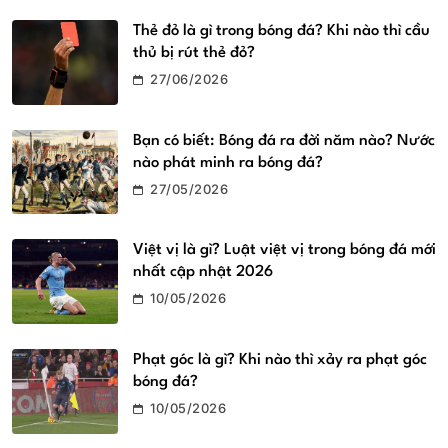
Thẻ đỏ là gì trong bóng đá? Khi nào thì cầu
thủ bị rút thẻ đỏ?
27/06/2026
Bạn có biết: Bóng đá ra đời năm nào? Nước
nào phát minh ra bóng đá?
27/05/2026
Việt vị là gì? Luật việt vị trong bóng đá mới
nhất cập nhật 2026
10/05/2026
Phạt góc là gì? Khi nào thì xảy ra phạt góc
bóng đá?
10/05/2026