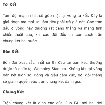
Tứ Kết
Tám đội mạnh nhất sẽ góp mặt tại vòng tứ kết. Đây là
giai đoạn mà mọi sai lầm đều phải trả giá đắt. Các trận
đấu ở vòng này thường rất căng thẳng và mang tính
chiến thuật cao, khi các đội đều chỉ còn cách trận
chung kết hai bước.
Bán Kết
Bốn đội xuất sắc nhất sẽ thi đấu tại bán kết, thường
được tổ chức tại Wembley Stadium. Không khí tại vòng
bán kết luôn sôi động và giàu cảm xúc, bởi đội thắng
sẽ giành quyền vào trận chung kết danh giá.
Chung Kết
Trận chung kết là đỉnh cao của Cúp FA, nơi hai đội