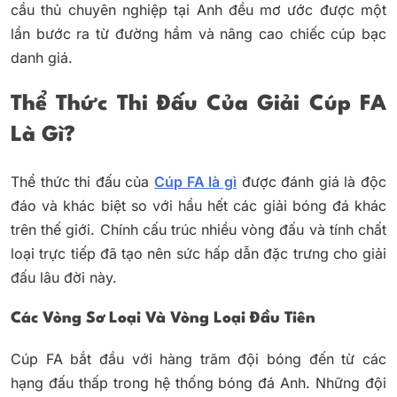
cầu thủ chuyên nghiệp tại Anh đều mơ ước được một
lần bước ra từ đường hầm và nâng cao chiếc cúp bạc
danh giá.
Thể Thức Thi Đấu Của Giải Cúp FA
Là Gì?
Thể thức thi đấu của
Cúp FA là gì
được đánh giá là độc
đáo và khác biệt so với hầu hết các giải bóng đá khác
trên thế giới. Chính cấu trúc nhiều vòng đấu và tính chất
loại trực tiếp đã tạo nên sức hấp dẫn đặc trưng cho giải
đấu lâu đời này.
Các Vòng Sơ Loại Và Vòng Loại Đầu Tiên
Cúp FA bắt đầu với hàng trăm đội bóng đến từ các
hạng đấu thấp trong hệ thống bóng đá Anh. Những đội