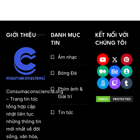
GIỚI THIỆU
DANH MỤC
KẾT NỐI VỚI
TIN
CHÚNG TÔI
Âm nhạc
Bóng Đá
Phim ảnh &
Consumaconsciencia.org
Giải trí
– Trang tin tức
tổng hợp cập
Tin tức
nhật liên tục
những thông tin
mới nhất về đời
sống, văn hóa,