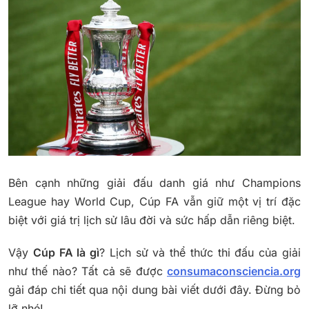
Bên cạnh những giải đấu danh giá như Champions
League hay World Cup, Cúp FA vẫn giữ một vị trí đặc
biệt với giá trị lịch sử lâu đời và sức hấp dẫn riêng biệt.
Vậy
Cúp FA là gì
? Lịch sử và thể thức thi đấu của giải
như thế nào? Tất cả sẽ được
consumaconsciencia.org
gải đáp chi tiết qua nội dung bài viết dưới đây. Đừng bỏ
lỡ nhé!