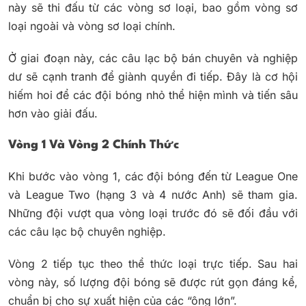
này sẽ thi đấu từ các vòng sơ loại, bao gồm vòng sơ
loại ngoài và vòng sơ loại chính.
Ở giai đoạn này, các câu lạc bộ bán chuyên và nghiệp
dư sẽ cạnh tranh để giành quyền đi tiếp. Đây là cơ hội
hiếm hoi để các đội bóng nhỏ thể hiện mình và tiến sâu
hơn vào giải đấu.
Vòng 1 Và Vòng 2 Chính Thức
Khi bước vào vòng 1, các đội bóng đến từ League One
và League Two (hạng 3 và 4 nước Anh) sẽ tham gia.
Những đội vượt qua vòng loại trước đó sẽ đối đầu với
các câu lạc bộ chuyên nghiệp.
Vòng 2 tiếp tục theo thể thức loại trực tiếp. Sau hai
vòng này, số lượng đội bóng sẽ được rút gọn đáng kể,
chuẩn bị cho sự xuất hiện của các “ông lớn”.