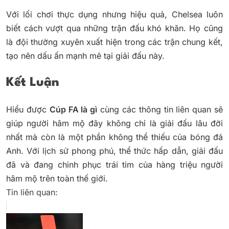
Với lối chơi thực dụng nhưng hiệu quả, Chelsea luôn
biết cách vượt qua những trận đấu khó khăn. Họ cũng
là đội thường xuyên xuất hiện trong các trận chung kết,
tạo nên dấu ấn mạnh mẽ tại giải đấu này.
Kết Luận
Hiểu được
Cúp FA là gì
cùng các thông tin liên quan sẽ
giúp người hâm mộ đây không chỉ là giải đấu lâu đời
nhất mà còn là một phần không thể thiếu của bóng đá
Anh. Với lịch sử phong phú, thể thức hấp dẫn, giải đấu
đã và đang chinh phục trái tim của hàng triệu người
hâm mộ trên toàn thế giới.
Tin liên quan: